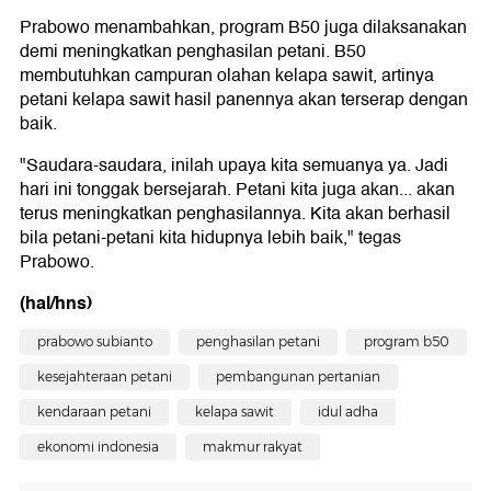
Prabowo menambahkan, program B50 juga dilaksanakan
demi meningkatkan penghasilan petani. B50
membutuhkan campuran olahan kelapa sawit, artinya
petani kelapa sawit hasil panennya akan terserap dengan
baik.
"Saudara-saudara, inilah upaya kita semuanya ya. Jadi
hari ini tonggak bersejarah. Petani kita juga akan... akan
terus meningkatkan penghasilannya. Kita akan berhasil
bila petani-petani kita hidupnya lebih baik," tegas
Prabowo.
(hal/hns)
prabowo subianto
penghasilan petani
program b50
kesejahteraan petani
pembangunan pertanian
kendaraan petani
kelapa sawit
idul adha
ekonomi indonesia
makmur rakyat