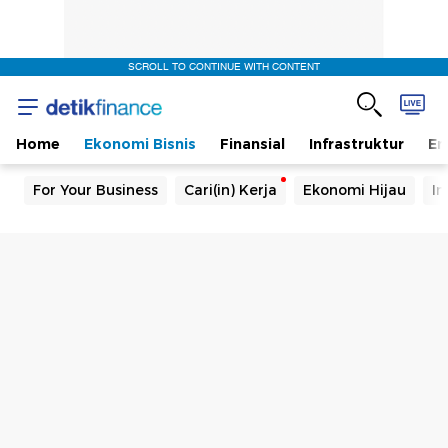
SCROLL TO CONTINUE WITH CONTENT
Home
Ekonomi Bisnis
Finansial
Infrastruktur
En
For Your Business
Cari(in) Kerja
Ekonomi Hijau
In