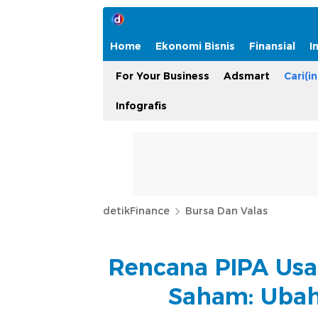
Home
Ekonomi Bisnis
Finansial
I
For Your Business
Adsmart
Cari(in
Infografis
detikFinance
Bursa Dan Valas
Rencana PIPA Usa
Saham: Ubah