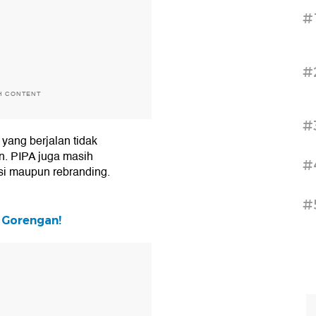
#
#
H CONTENT
#
 yang berjalan tidak
. PIPA juga masih
#
isi maupun rebranding.
#
 Gorengan!
T