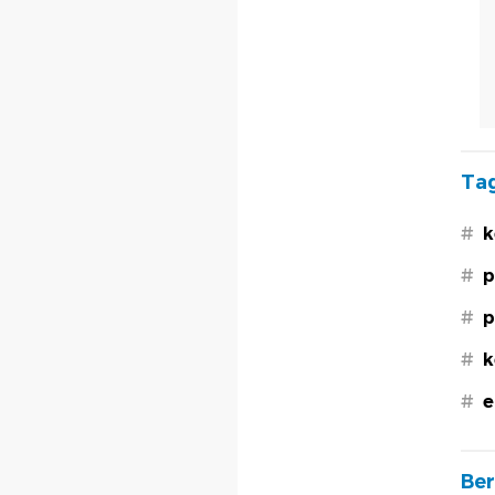
Tag
#
k
#
p
#
p
#
k
#
e
Ber