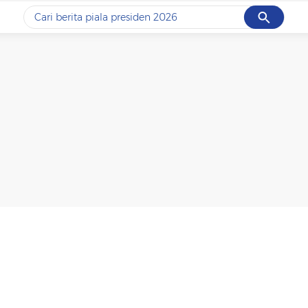
Cancel
Yang sedang ramai dicari
#1
data live draw sgp
#2
piala presiden 2026
#3
prabowo
#4
iran
#5
gempa hari ini
Promoted
Terakhir yang dicari
Loading...