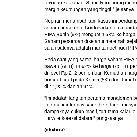
revenue ke depan. Stability recurring ini, 
margin keuntungan yang tinggi," jelasnya.
Noprian menambahkan, kasus ini berdampa
saham perseroan. Berdasarkan data perd
PIPA Senin (9/2) menguat 4,58% ke harga
Saham perseroan diketahui melemah seja
salah satunya adalah mantan petinggi PIP
Pada saat yang sama, harga saham PIPA m
bawah (ARB) 14,62% ke harga Rp 181 per 
di level Rp 212 per lembar. Kemudian ha
berturut-turut pada Kamis (5/2) dan Juma
di 14,92% dan 14,94%.
"Ini adalah langkah pertama manajemen ba
informasi-informasi yang beredar di masyar
dampaknya cukup masif, terutama kalau dil
PIPA terkoreksi dalam," pungkasnya.
(ahi/hns)