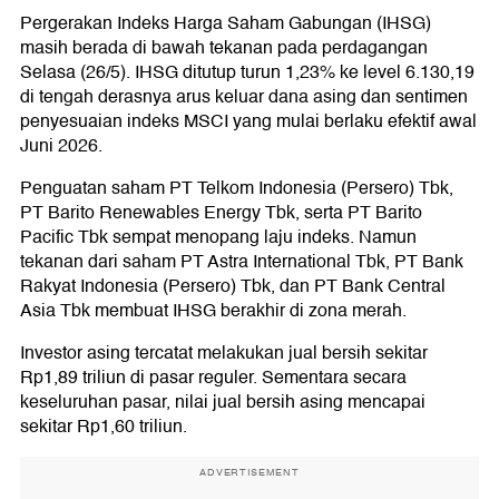
GoTo Gojek Tokopedia Tbk (GOTO)
Pergerakan Indeks Harga Saham Gabungan (IHSG)
Harum Energy Tbk (HRUM)
Triputra Agro Persada Tbk (TAPG)
masih berada di bawah tekanan pada perdagangan
Selasa (26/5). IHSG ditutup turun 1,23% ke level 6.130,19
Rekomendasi Saham Hari Ini
di tengah derasnya arus keluar dana asing dan sentimen
penyesuaian indeks MSCI yang mulai berlaku efektif awal
Juni 2026.
Penguatan saham PT Telkom Indonesia (Persero) Tbk,
PT Barito Renewables Energy Tbk, serta PT Barito
Pacific Tbk sempat menopang laju indeks. Namun
tekanan dari saham PT Astra International Tbk, PT Bank
Rakyat Indonesia (Persero) Tbk, dan PT Bank Central
Asia Tbk membuat IHSG berakhir di zona merah.
Investor asing tercatat melakukan jual bersih sekitar
Rp1,89 triliun di pasar reguler. Sementara secara
keseluruhan pasar, nilai jual bersih asing mencapai
sekitar Rp1,60 triliun.
ADVERTISEMENT