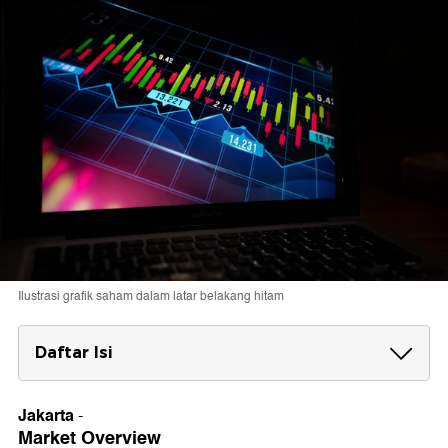
Ilustrasi grafik saham dalam latar belakang hitam
Daftar Isi
Market Overview
Jakarta
-
Berita Emiten
Market Overview