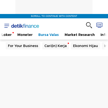
SCROLL TO CONTINUE WITH CONTENT
Loker
Moneter
Bursa Valas
Market Research
Info
For Your Business
Cari(in) Kerja
Ekonomi Hijau
In