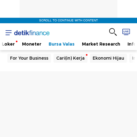
SCROLL TO CONTINUE WITH CONTENT
Loker
Moneter
Bursa Valas
Market Research
Info
For Your Business
Cari(in) Kerja
Ekonomi Hijau
In