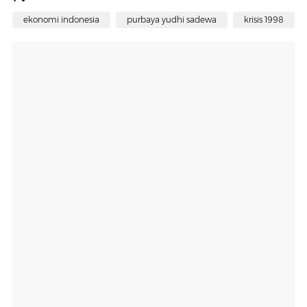
ekonomi indonesia
purbaya yudhi sadewa
krisis 1998