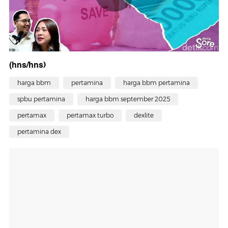
(hns/hns)
harga bbm
pertamina
harga bbm pertamina
spbu pertamina
harga bbm september 2025
pertamax
pertamax turbo
dexlite
pertamina dex