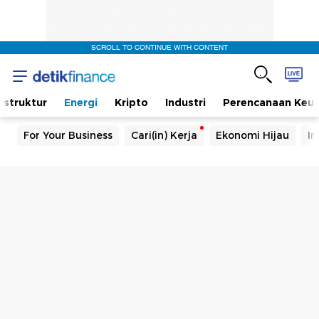
SCROLL TO CONTINUE WITH CONTENT
rastruktur
Energi
Kripto
Industri
Perencanaan Keu
For Your Business
Cari(in) Kerja
Ekonomi Hijau
In