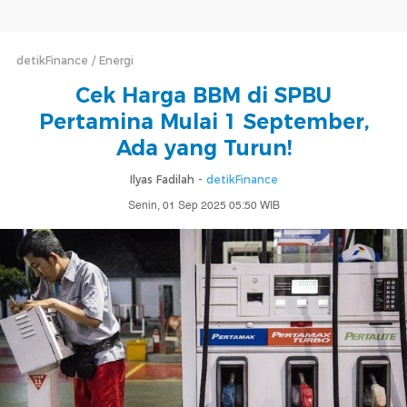
detikFinance
Energi
Cek Harga BBM di SPBU
Pertamina Mulai 1 September,
Ada yang Turun!
Ilyas Fadilah -
detikFinance
Senin, 01 Sep 2025 05:50 WIB