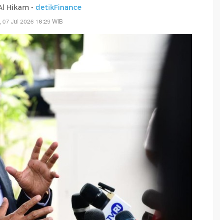
 Al Hikam -
detikFinance
, 07 Jul 2026 16:29 WIB