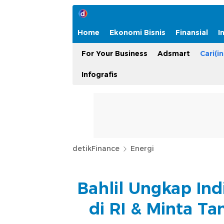
Home
Ekonomi Bisnis
Finansial
I
For Your Business
Adsmart
Cari(in
Infografis
detikFinance
Energi
Bahlil Ungkap Ind
di RI & Minta T