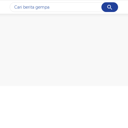
Cancel
Yang sedang ramai dicari
#1
gempa hari ini
#2
gempa
#3
prabowo
#4
iran
#5
demo
Promoted
Terakhir yang dicari
Loading...