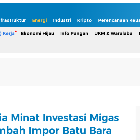
nfrastruktur
Energi
Industri
Kripto
Perencanaan Keu
) Kerja
Ekonomi Hijau
Info Pangan
UKM & Waralaba
ia Minat Investasi Migas
ambah Impor Batu Bara