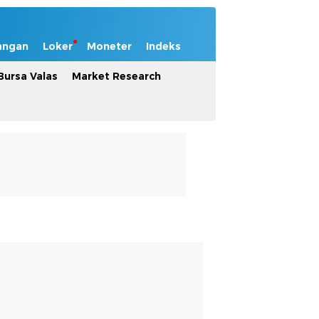
angan
Loker
Moneter
Indeks
Bursa Valas
Market Research