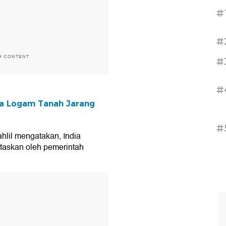
#
#
H CONTENT
#
#
la Logam Tanah Jarang
#
Bahlil mengatakan, India
taskan oleh pemerintah
T