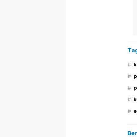
Tag
#
k
#
p
#
p
#
k
#
e
Ber