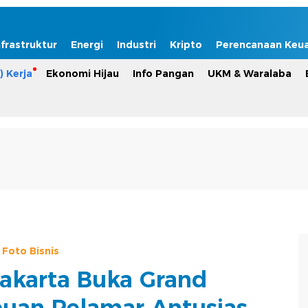
nfrastruktur
Energi
Industri
Kripto
Perencanaan Keu
) Kerja
Ekonomi Hijau
Info Pangan
UKM & Waralaba
Foto Bisnis
Jakarta Buka Grand
buan Pelamar Antusias