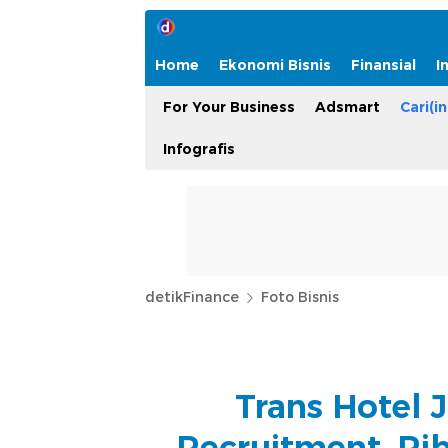
Home
Ekonomi Bisnis
Finansial
I
For Your Business
Adsmart
Cari(in
Infografis
detikFinance
Foto Bisnis
Trans Hotel 
Recruitment, Ri