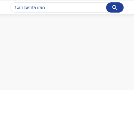
Cancel
Yang sedang ramai dicari
#1
data live draw sgp
#2
iran
#3
senjata
#4
prabowo
#5
gempa hari ini
Promoted
Terakhir yang dicari
Loading...