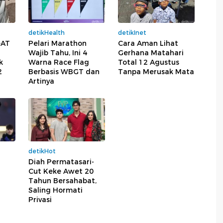
detikHealth
detikInet
eAT
Pelari Marathon
Cara Aman Lihat
Wajib Tahu, Ini 4
Gerhana Matahari
k
Warna Race Flag
Total 12 Agustus
2
Berbasis WBGT dan
Tanpa Merusak Mata
Artinya
detikHot
Diah Permatasari-
Cut Keke Awet 20
Tahun Bersahabat,
Saling Hormati
Privasi