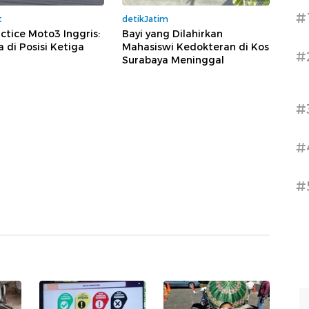
#
t
detikJatim
actice Moto3 Inggris:
Bayi yang Dilahirkan
 di Posisi Ketiga
Mahasiswi Kedokteran di Kos
#
Surabaya Meninggal
#
#
#