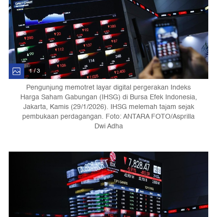
1 / 3
Pengunjung memotret layar digital pergerakan Indeks
Harga Saham Gabungan (IHSG) di Bursa Efek Indonesia,
Jakarta, Kamis (29/1/2026). IHSG melemah tajam sejak
pembukaan perdagangan. Foto: ANTARA FOTO/Asprilla
Dwi Adha