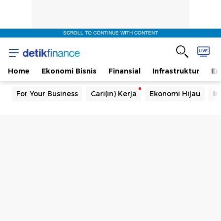
SCROLL TO CONTINUE WITH CONTENT
Home
Ekonomi Bisnis
Finansial
Infrastruktur
En
For Your Business
Cari(in) Kerja
Ekonomi Hijau
In