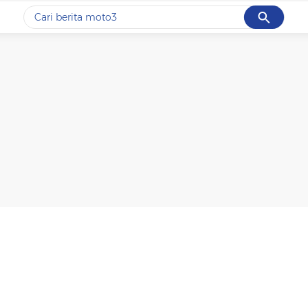
Cancel
Yang sedang ramai dicari
#1
motogp
#2
bromo
#3
moto3
#4
iran
#5
data live draw sgp
Promoted
Terakhir yang dicari
Loading...