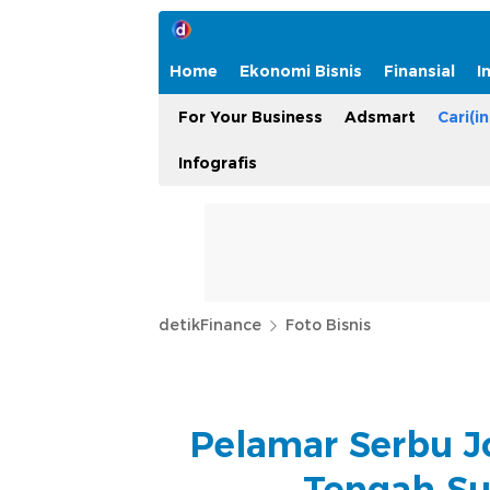
Home
Ekonomi Bisnis
Finansial
I
For Your Business
Adsmart
Cari(in
Infografis
detikFinance
Foto Bisnis
Pelamar Serbu Jo
Tengah Sul