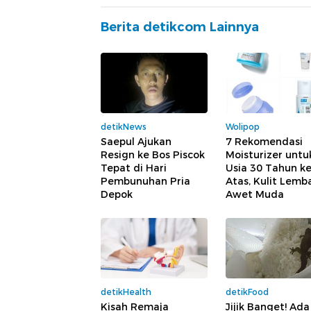
Berita detikcom Lainnya
detikNews
Wolipop
Saepul Ajukan
7 Rekomendasi
Resign ke Bos Piscok
Moisturizer untu
Tepat di Hari
Usia 30 Tahun k
Pembunuhan Pria
Atas, Kulit Lemb
Depok
Awet Muda
detikHealth
detikFood
Kisah Remaja
Jijik Banget! Ada