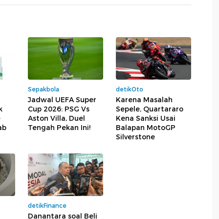
Sepakbola
detikOto
Jadwal UEFA Super
Karena Masalah
k
Cup 2026: PSG Vs
Sepele, Quartararo
e
Aston Villa, Duel
Kena Sanksi Usai
ab
Tengah Pekan Ini!
Balapan MotoGP
Silverstone
detikFinance
Danantara soal Beli