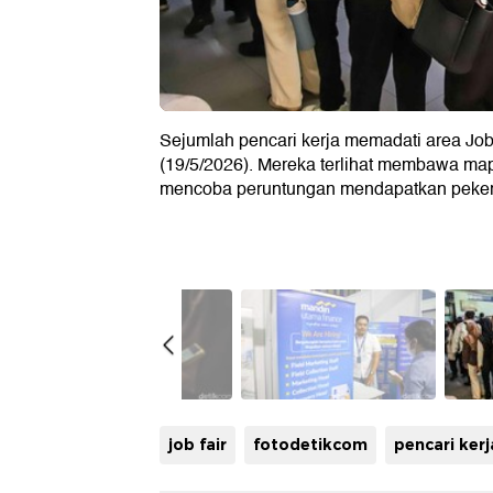
Sejumlah pencari kerja memadati area Job
(19/5/2026). Mereka terlihat membawa map
mencoba peruntungan mendapatkan pekerja
job fair
fotodetikcom
pencari kerj