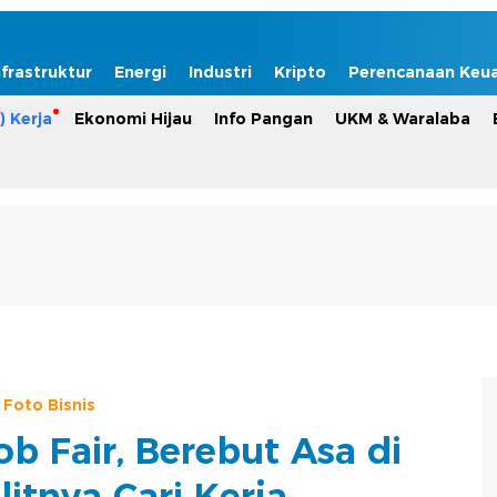
nfrastruktur
Energi
Industri
Kripto
Perencanaan Keu
) Kerja
Ekonomi Hijau
Info Pangan
UKM & Waralaba
Foto Bisnis
b Fair, Berebut Asa di
itnya Cari Kerja