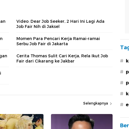
san
Video: Dear Job Seeker, 2 Hari Ini Lagi Ada
Job Fair Nih di Jaksel
an
Momen Para Pencari Kerja Ramai-ramai
Serbu Job Fair di Jakarta
Tag
ngan
Cerita Thomas Sulit Cari Kerja, Rela Ikut Job
#
k
Fair dari Cikarang ke Jakbar
#
p
i
#
p
#
k
Selengkapnya
#
e
Ber