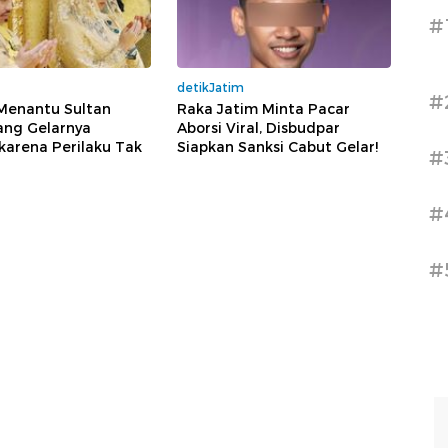
#
detikJatim
#
 Menantu Sultan
Raka Jatim Minta Pacar
ang Gelarnya
Aborsi Viral, Disbudpar
karena Perilaku Tak
Siapkan Sanksi Cabut Gelar!
#
#
#