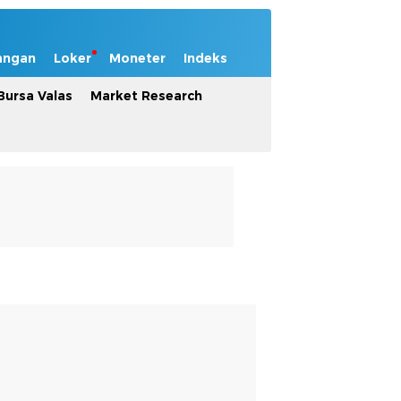
angan
Loker
Moneter
Indeks
Bursa Valas
Market Research