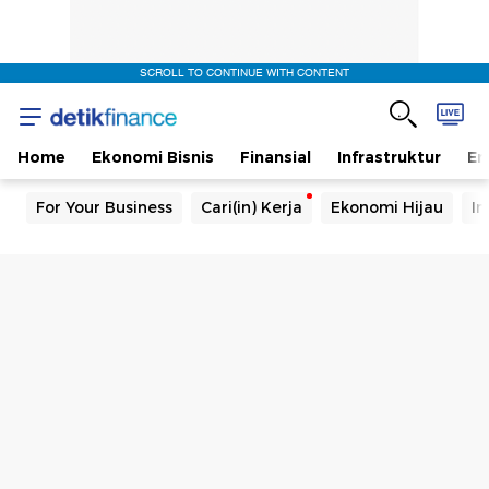
SCROLL TO CONTINUE WITH CONTENT
Home
Ekonomi Bisnis
Finansial
Infrastruktur
En
For Your Business
Cari(in) Kerja
Ekonomi Hijau
In