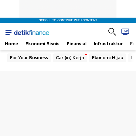
SCROLL TO CONTINUE WITH CONTENT
Home
Ekonomi Bisnis
Finansial
Infrastruktur
En
For Your Business
Cari(in) Kerja
Ekonomi Hijau
In