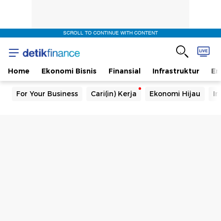
SCROLL TO CONTINUE WITH CONTENT
Home
Ekonomi Bisnis
Finansial
Infrastruktur
En
For Your Business
Cari(in) Kerja
Ekonomi Hijau
In