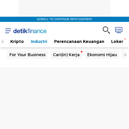
SCROLL TO CONTINUE WITH CONTENT
gi
Kripto
Industri
Perencanaan Keuangan
Loker
For Your Business
Cari(in) Kerja
Ekonomi Hijau
In