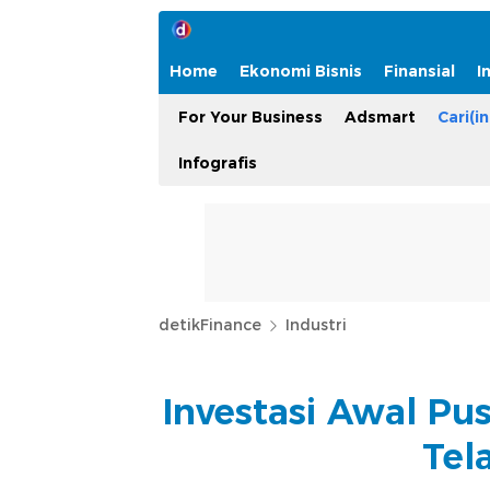
Home
Ekonomi Bisnis
Finansial
I
For Your Business
Adsmart
Cari(in
Infografis
detikFinance
Industri
Investasi Awal Pus
Tel