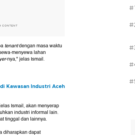
#
#
H CONTENT
pa
tenant
dengan masa waktu
#
n sewa-menyewa lahan
yer
-nya," jelas Ismail.
#
#
 di Kawasan Industri Aceh
jelas Ismail, akan menyerap
kan industri informal lain.
t tinggal dan lainnya.
ga diharapkan dapat