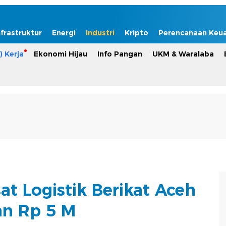
nfrastruktur
Energi
Industri
Kripto
Perencanaan Keu
) Kerja
Ekonomi Hijau
Info Pangan
UKM & Waralaba
at Logistik Berikat Aceh
an Rp 5 M