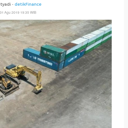
tyadi -
detikFinance
 31 Agu 2019 19:35 WIB