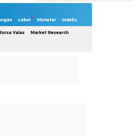
angan
Loker
Moneter
Indeks
Bursa Valas
Market Research