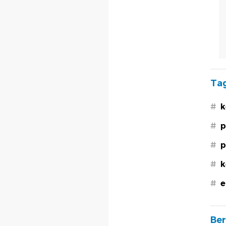
Tag
#
k
#
p
#
p
#
k
#
e
Ber