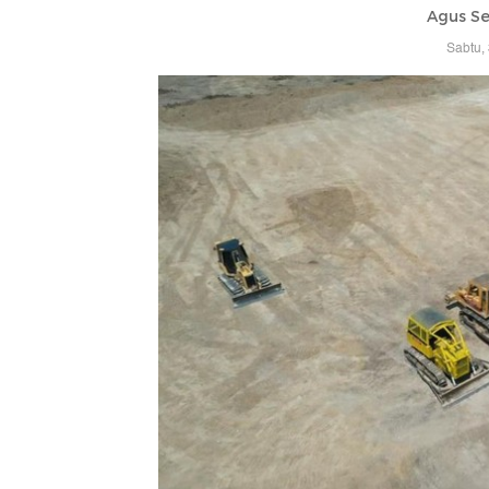
Agus Se
Sabtu,