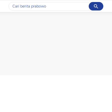
Cancel
Yang sedang ramai dicari
#1
data live draw sgp
#2
kebakaran
#3
prabowo
#4
iran
#5
gempa hari ini
Promoted
Terakhir yang dicari
Loading...