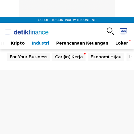
SCROLL TO CONTINUE WITH CONTENT
gi
Kripto
Industri
Perencanaan Keuangan
Loker
For Your Business
Cari(in) Kerja
Ekonomi Hijau
In