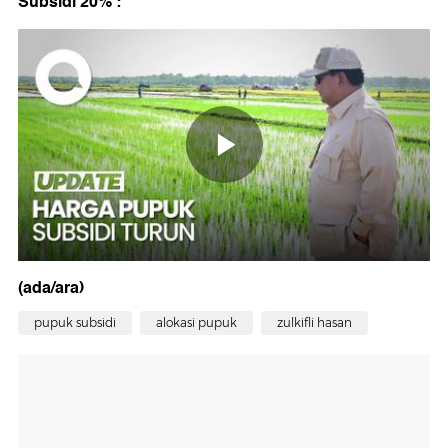
Subsidi 20%':
(ada/ara)
pupuk subsidi
alokasi pupuk
zulkifli hasan