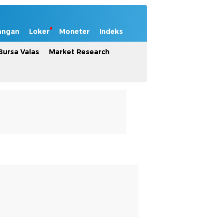
angan
Loker
Moneter
Indeks
Bursa Valas
Market Research