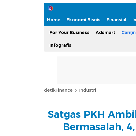
Home
Ekonomi Bisnis
Finansial
I
For Your Business
Adsmart
Cari(in
Infografis
detikFinance
Industri
Satgas PKH Ambil
Bermasalah, 4,