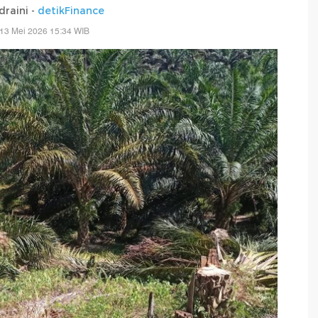
draini -
detikFinance
13 Mei 2026 15:34 WIB