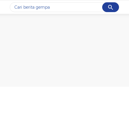
Cancel
Yang sedang ramai dicari
#1
gempa hari ini
#2
gempa
#3
prabowo
#4
iran
#5
demo
Promoted
Terakhir yang dicari
Loading...