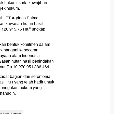
jek hukum, serta kewajiban
bjek hukum.
uh, PT Agrinas Palma
an kawasan hutan hasil
.120.915,75 Ha," ungkap
akan bentuk komitmen dalam
menangani kebocoran
ayaan alam Indonesia.
awasan hutan hasil penindakan
sar Rp 10.270.051.886.464.
kadar bagian dari seremonial
gas PKH yang telah hadir untuk
i penegakan hukum yang
rhanudin.