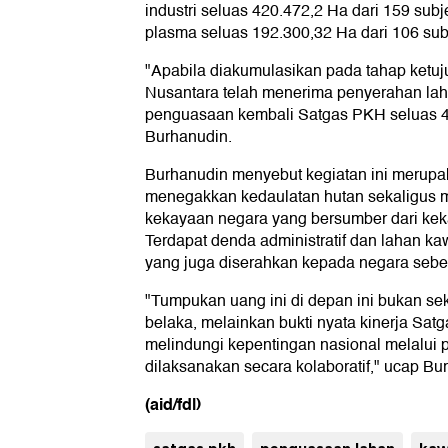
industri seluas 420.472,2 Ha dari 159 sub
plasma seluas 192.300,32 Ha dari 106 su
"Apabila diakumulasikan pada tahap ketuj
Nusantara telah menerima penyerahan lah
penguasaan kembali Satgas PKH seluas 4
Burhanudin.
Burhanudin menyebut kegiatan ini merup
menegakkan kedaulatan hutan sekaligus 
kekayaan negara yang bersumber dari kek
Terdapat denda administratif dan lahan k
yang juga diserahkan kepada negara sebe
"Tumpukan uang ini di depan ini bukan se
belaka, melainkan bukti nyata kinerja Sat
melindungi kepentingan nasional melalu
dilaksanakan secara kolaboratif," ucap Bu
(aid/fdl)