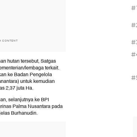
#
#
#
H CONTENT
#
an hutan tersebut, Satgas
menterian/lembaga terkait.
kan ke Badan Pengelola
#
anantara) untuk kemudian
s 2,37 juta Ha.
n, selanjutnya ke BPI
grinas Palma Nusantara pada
jelas Burhanudin.
T