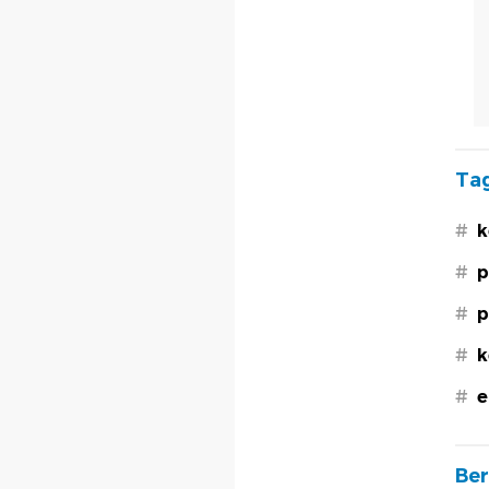
Tag
#
k
#
p
#
p
#
k
#
e
Ber