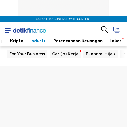
SCROLL TO CONTINUE WITH CONTENT
gi
Kripto
Industri
Perencanaan Keuangan
Loker
For Your Business
Cari(in) Kerja
Ekonomi Hijau
In