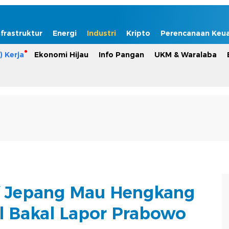
nfrastruktur
Energi
Industri
Kripto
Perencanaan Keu
) Kerja
Ekonomi Hijau
Info Pangan
UKM & Waralaba
f Jepang Mau Hengkang
bal Bakal Lapor Prabowo