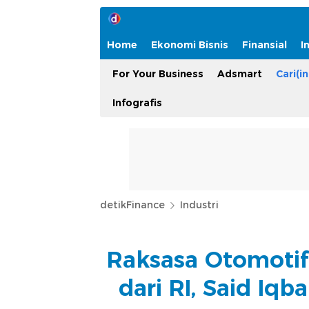
Home
Ekonomi Bisnis
Finansial
I
For Your Business
Adsmart
Cari(in
Infografis
detikFinance
Industri
Raksasa Otomoti
dari RI, Said Iq