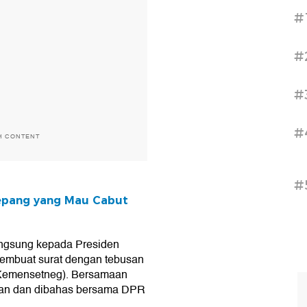
#
#
#
#
H CONTENT
#
Jepang yang Mau Cabut
langsung kepada Presiden
membuat surat dengan tebusan
(Kemensetneg). Bersamaan
ikan dan dibahas bersama DPR