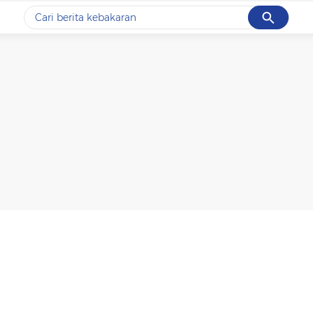
Cancel
Yang sedang ramai dicari
#1
data live draw sgp
#2
k-talk
#3
kebakaran
#4
prabowo
#5
gempa hari ini
Promoted
Terakhir yang dicari
Loading...