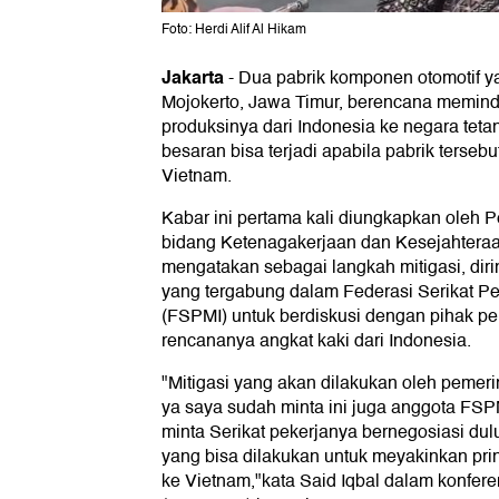
Foto: Herdi Alif Al Hikam
Jakarta
-
Dua pabrik komponen otomotif y
Mojokerto, Jawa Timur, berencana memind
produksinya dari Indonesia ke negara tet
besaran bisa terjadi apabila pabrik terseb
Vietnam.
Kabar ini pertama kali diungkapkan oleh 
bidang Ketenagakerjaan dan Kesejahteraa
mengatakan sebagai langkah mitigasi, dir
yang tergabung dalam Federasi Serikat Pe
(FSPMI) untuk berdiskusi dengan pihak 
rencananya angkat kaki dari Indonesia.
"Mitigasi yang akan dilakukan oleh pemeri
ya saya sudah minta ini juga anggota FS
minta Serikat pekerjanya bernegosiasi d
yang bisa dilakukan untuk meyakinkan prin
ke Vietnam,"kata Said Iqbal dalam konferen