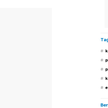
Tag
#
k
#
p
#
p
#
k
#
e
Ber