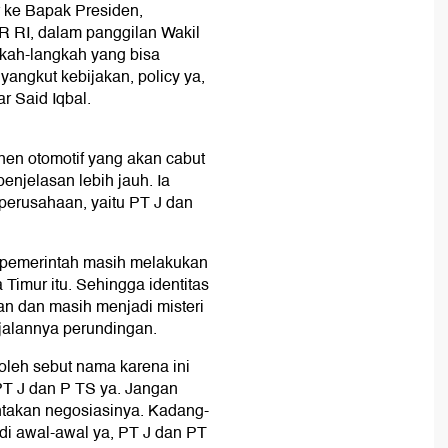
or ke Bapak Presiden,
 RI, dalam panggilan Wakil
kah-langkah yang bisa
yangkut kebijakan, policy ya,
ar Said Iqbal.
onen otomotif yang akan cabut
penjelasan lebih jauh. Ia
perusahaan, yaitu PT J dan
a pemerintah masih melakukan
Timur itu. Sehingga identitas
n dan masih menjadi misteri
 jalannya perundingan.
 boleh sebut nama karena ini
 PT J dan P TS ya. Jangan
ntakan negosiasinya. Kadang-
 di awal-awal ya, PT J dan PT