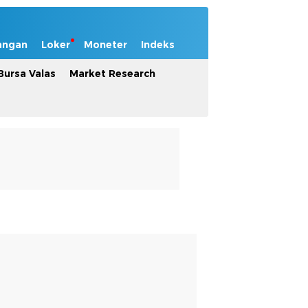
angan
Loker
Moneter
Indeks
Bursa Valas
Market Research