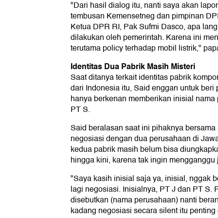
"Dari hasil dialog itu, nanti saya akan lap
tembusan Kemensetneg dan pimpinan DPR
Ketua DPR RI, Pak Sufmi Dasco, apa lang
dilakukan oleh pemerintah. Karena ini men
terutama policy terhadap mobil listrik," pap
Identitas Dua Pabrik Masih Misteri
Saat ditanya terkait identitas pabrik komp
dari Indonesia itu, Said enggan untuk beri 
hanya berkenan memberikan inisial nama 
PT S.
Said beralasan saat ini pihaknya bersam
negosiasi dengan dua perusahaan di Jawa 
kedua pabrik masih belum bisa diungkapka
hingga kini, karena tak ingin mengganggu
"Saya kasih inisial saja ya, inisial, nggak
lagi negosiasi. Inisialnya, PT J dan PT S.
disebutkan (nama perusahaan) nanti bera
kadang negosiasi secara silent itu penting