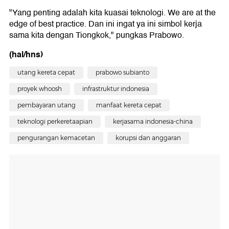
"Yang penting adalah kita kuasai teknologi. We are at the
edge of best practice. Dan ini ingat ya ini simbol kerja
sama kita dengan Tiongkok," pungkas Prabowo.
(hal/hns)
utang kereta cepat
prabowo subianto
proyek whoosh
infrastruktur indonesia
pembayaran utang
manfaat kereta cepat
teknologi perkeretaapian
kerjasama indonesia-china
pengurangan kemacetan
korupsi dan anggaran