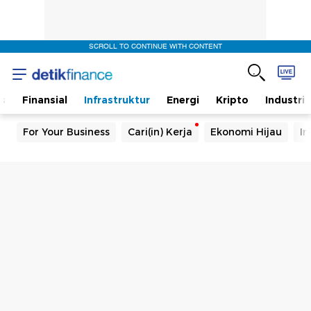
SCROLL TO CONTINUE WITH CONTENT
s
Finansial
Infrastruktur
Energi
Kripto
Industri
For Your Business
Cari(in) Kerja
Ekonomi Hijau
In