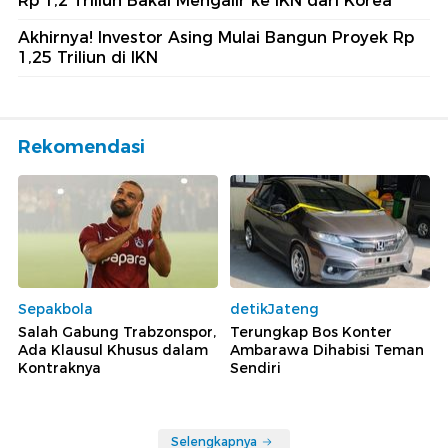
Rp 1,2 Triliun Bakal Mengalir ke IKN dari Korea
Akhirnya! Investor Asing Mulai Bangun Proyek Rp
1,25 Triliun di IKN
Rekomendasi
Sepakbola
detikJateng
Salah Gabung Trabzonspor,
Terungkap Bos Konter
Ada Klausul Khusus dalam
Ambarawa Dihabisi Teman
Kontraknya
Sendiri
Selengkapnya