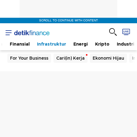
SCROLL TO CONTINUE WITH CONTENT
s
Finansial
Infrastruktur
Energi
Kripto
Industri
For Your Business
Cari(in) Kerja
Ekonomi Hijau
In