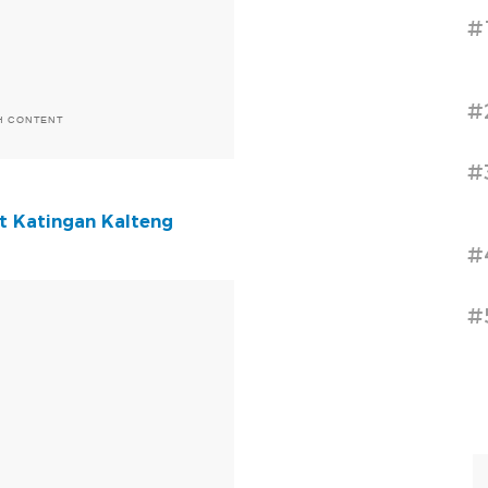
#
#
H CONTENT
#
t Katingan Kalteng
#
T
#