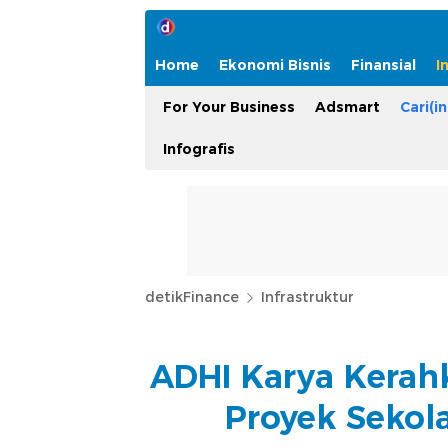
Home
Ekonomi Bisnis
Finansial
I
For Your Business
Adsmart
Cari(in
Infografis
detikFinance
Infrastruktur
ADHI Karya Kerah
Proyek Sekol