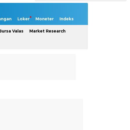
angan
Loker
Moneter
Indeks
Bursa Valas
Market Research