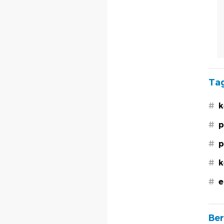
Tag
#
k
#
p
#
p
#
k
#
e
Ber