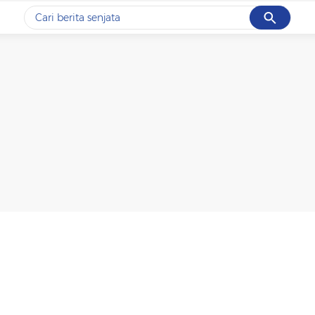
Cancel
Yang sedang ramai dicari
#1
data live draw sgp
#2
iran
#3
senjata
#4
prabowo
#5
gempa hari ini
Promoted
Terakhir yang dicari
Loading...