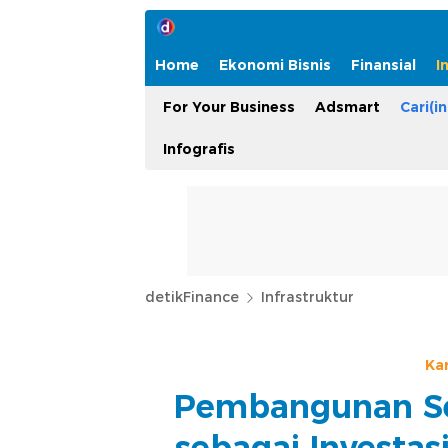
Home
Ekonomi Bisnis
Finansial
I
For Your Business
Adsmart
Cari(in
Infografis
detikFinance
Infrastruktur
Ka
Pembangunan Se
sebagai Investa