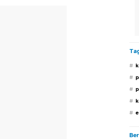
Tag
#
k
#
p
#
p
#
k
#
e
Ber