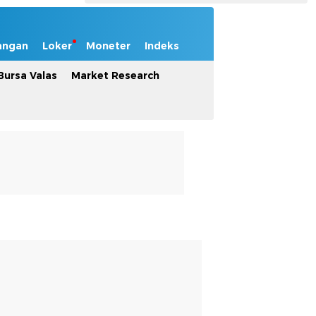
angan
Loker
Moneter
Indeks
Bursa Valas
Market Research