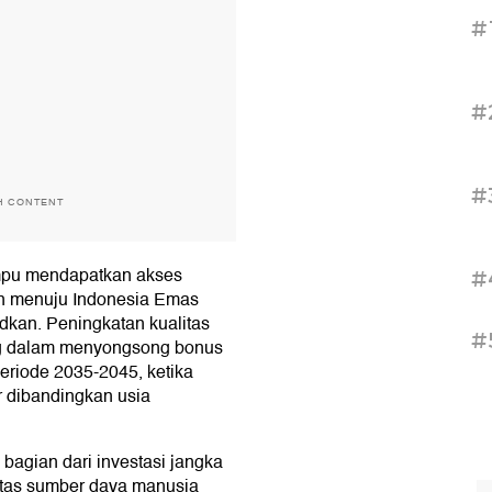
#
#
#
H CONTENT
ampu mendapatkan akses
#
an menuju Indonesia Emas
dkan. Peningkatan kualitas
#
ing dalam menyongsong bonus
periode 2035-2045, ketika
r dibandingkan usia
bagian dari investasi jangka
itas sumber daya manusia