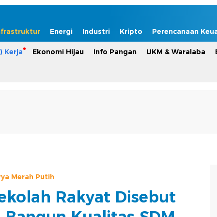
nfrastruktur
Energi
Industri
Kripto
Perencanaan Keu
) Kerja
Ekonomi Hijau
Info Pangan
UKM & Waralaba
rya Merah Putih
kolah Rakyat Disebut
si Bangun Kualitas SDM