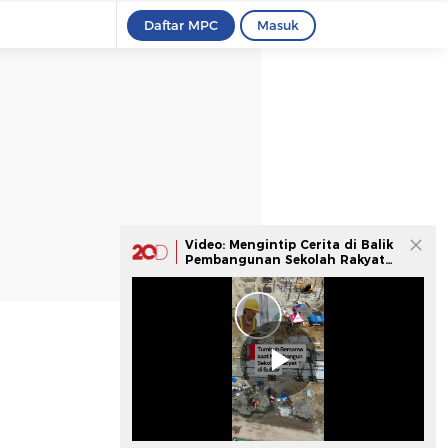
Daftar MPC
Masuk
Video: Mengintip Cerita di Balik
Pembangunan Sekolah Rakyat
di Sulbar