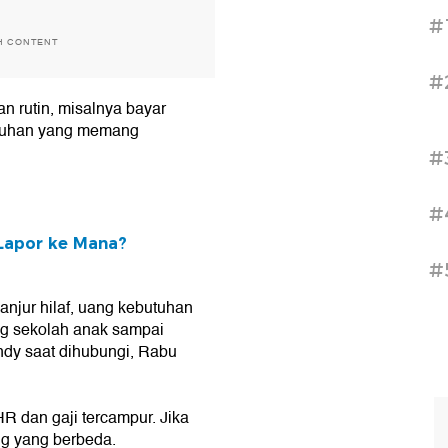
#
H CONTENT
#
an rutin, misalnya bayar
butuhan yang memang
#
#
 Lapor ke Mana?
#
anjur hilaf, uang kebutuhan
ang sekolah anak sampai
ndy saat dihubungi, Rabu
R dan gaji tercampur. Jika
g yang berbeda.