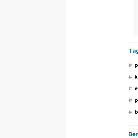
Tag
#
p
#
k
#
e
#
p
#
b
Ber