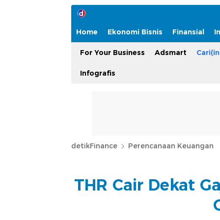
Home
Ekonomi Bisnis
Finansial
I
For Your Business
Adsmart
Cari(in
Infografis
detikFinance
Perencanaan Keuangan
THR Cair Dekat Ga