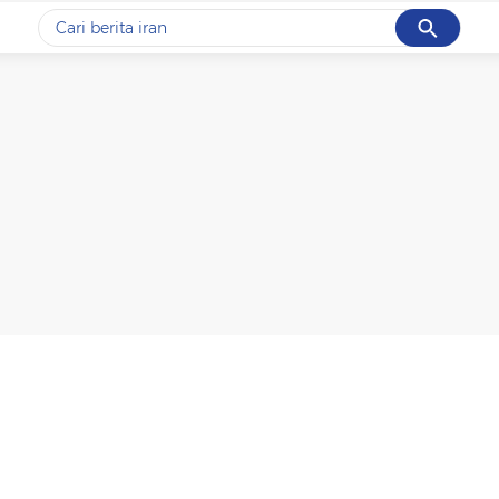
Cancel
Yang sedang ramai dicari
#1
gempa hari ini
#2
gempa
#3
iran
#4
demo
#5
prabowo
Promoted
Terakhir yang dicari
Loading...