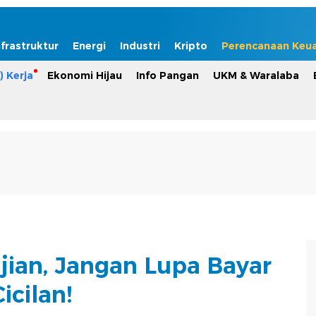
nfrastruktur
Energi
Industri
Kripto
Perencanaan Keu
) Kerja
Ekonomi Hijau
Info Pangan
UKM & Waralaba
jian, Jangan Lupa Bayar
Cicilan!