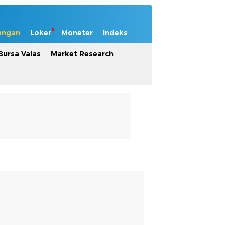
angan
Loker
Moneter
Indeks
Bursa Valas
Market Research