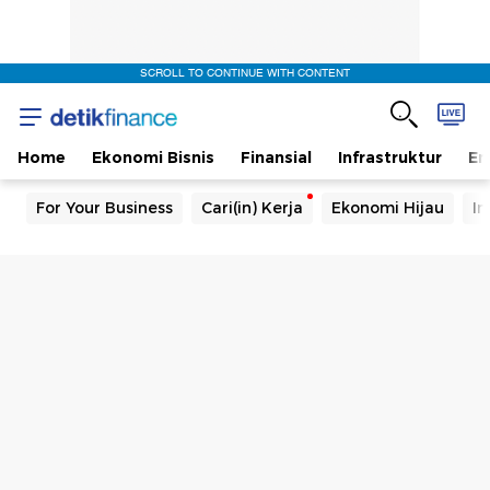
SCROLL TO CONTINUE WITH CONTENT
Home
Ekonomi Bisnis
Finansial
Infrastruktur
En
For Your Business
Cari(in) Kerja
Ekonomi Hijau
In