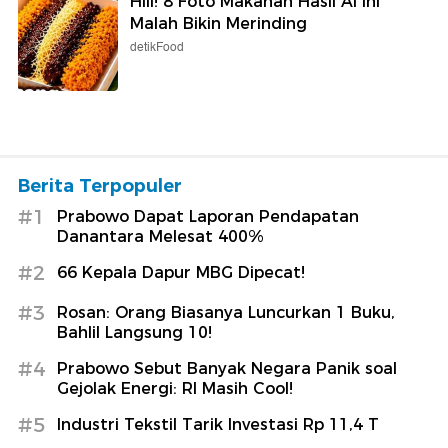
Hiii! 8 Foto Makanan Hasil AI Ini
Malah Bikin Merinding
detikFood
Berita Terpopuler
#1
Prabowo Dapat Laporan Pendapatan
Danantara Melesat 400%
#2
66 Kepala Dapur MBG Dipecat!
#3
Rosan: Orang Biasanya Luncurkan 1 Buku,
Bahlil Langsung 10!
#4
Prabowo Sebut Banyak Negara Panik soal
Gejolak Energi: RI Masih Cool!
#5
Industri Tekstil Tarik Investasi Rp 11,4 T