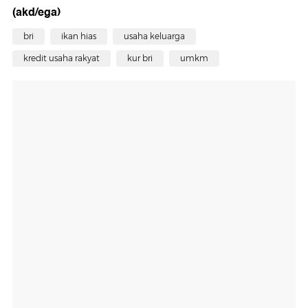
(akd/ega)
bri
ikan hias
usaha keluarga
kredit usaha rakyat
kur bri
umkm