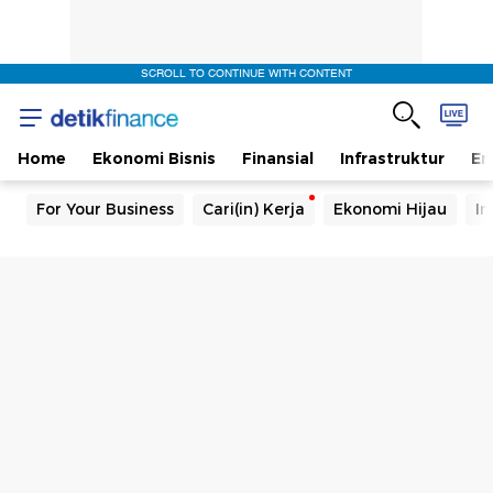
SCROLL TO CONTINUE WITH CONTENT
Home
Ekonomi Bisnis
Finansial
Infrastruktur
En
For Your Business
Cari(in) Kerja
Ekonomi Hijau
In