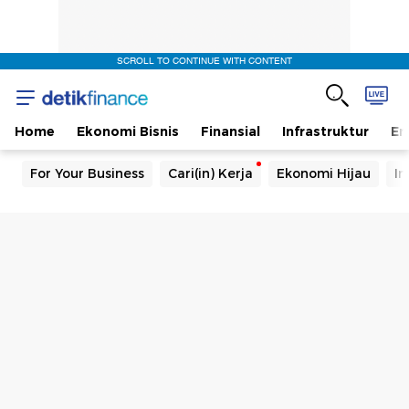
SCROLL TO CONTINUE WITH CONTENT
Home
Ekonomi Bisnis
Finansial
Infrastruktur
En
For Your Business
Cari(in) Kerja
Ekonomi Hijau
In