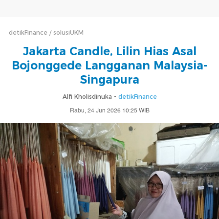
detikFinance
solusiUKM
Jakarta Candle, Lilin Hias Asal
Bojonggede Langganan Malaysia-
Singapura
Alfi Kholisdinuka -
detikFinance
Rabu, 24 Jun 2026 10:25 WIB