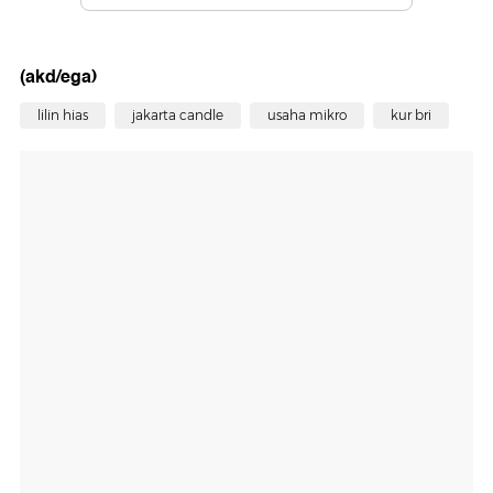
(akd/ega)
lilin hias
jakarta candle
usaha mikro
kur bri