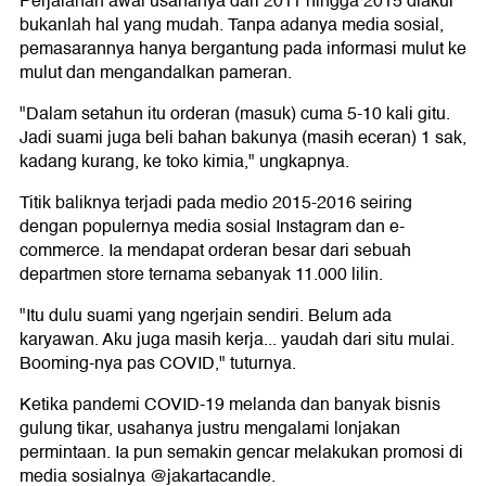
Perjalanan awal usahanya dari 2011 hingga 2015 diakui
bukanlah hal yang mudah. Tanpa adanya media sosial,
pemasarannya hanya bergantung pada informasi mulut ke
mulut dan mengandalkan pameran.
"Dalam setahun itu orderan (masuk) cuma 5-10 kali gitu.
Jadi suami juga beli bahan bakunya (masih eceran) 1 sak,
kadang kurang, ke toko kimia," ungkapnya.
Titik baliknya terjadi pada medio 2015-2016 seiring
dengan populernya media sosial Instagram dan e-
commerce. Ia mendapat orderan besar dari sebuah
departmen store ternama sebanyak 11.000 lilin.
"Itu dulu suami yang ngerjain sendiri. Belum ada
karyawan. Aku juga masih kerja... yaudah dari situ mulai.
Booming-nya pas COVID," tuturnya.
Ketika pandemi COVID-19 melanda dan banyak bisnis
gulung tikar, usahanya justru mengalami lonjakan
permintaan. Ia pun semakin gencar melakukan promosi di
media sosialnya @jakartacandle.