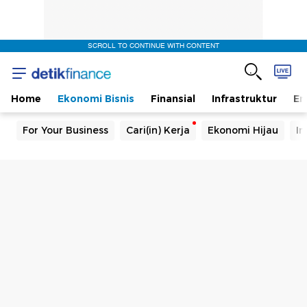
SCROLL TO CONTINUE WITH CONTENT
Home
Ekonomi Bisnis
Finansial
Infrastruktur
En
For Your Business
Cari(in) Kerja
Ekonomi Hijau
In