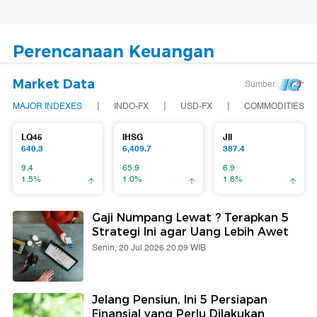
Perencanaan Keuangan
Market Data
Sumber
|
|
|
MAJOR INDEXES
INDO-FX
USD-FX
COMMODITIES
LQ45
IHSG
JII
640.3
6,409.7
387.4
9.4
65.9
6.9
1.5%
1.0%
1.8%
Gaji Numpang Lewat ? Terapkan 5
Strategi Ini agar Uang Lebih Awet
Senin, 20 Jul 2026 20:09 WIB
Jelang Pensiun, Ini 5 Persiapan
Finansial yang Perlu Dilakukan