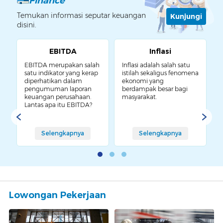
Finance
Temukan informasi seputar keuangan
Kunjungi
disini.
EBITDA
Inflasi
EBITDA merupakan salah
Inflasi adalah salah satu
M
g
satu indikator yang kerap
istilah sekaligus fenomena
B
diperhatikan dalam
ekonomi yang
f
pengumuman laporan
berdampak besar bagi
u
keuangan perusahaan.
masyarakat.
p
Lantas apa itu EBITDA?
Selengkapnya
Selengkapnya
Lowongan Pekerjaan