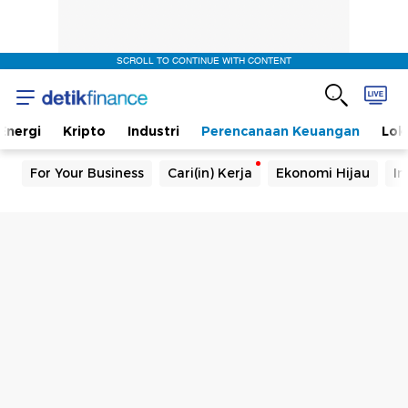
SCROLL TO CONTINUE WITH CONTENT
Energi
Kripto
Industri
Perencanaan Keuangan
Lok
For Your Business
Cari(in) Kerja
Ekonomi Hijau
In