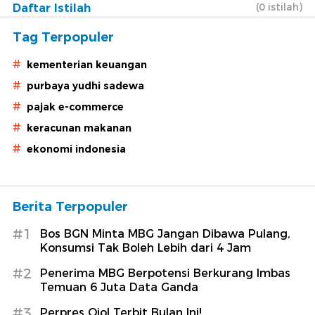
(0 istilah)
Daftar Istilah
Tag Terpopuler
#
kementerian keuangan
#
purbaya yudhi sadewa
#
pajak e-commerce
#
keracunan makanan
#
ekonomi indonesia
Berita Terpopuler
#1
Bos BGN Minta MBG Jangan Dibawa Pulang,
Konsumsi Tak Boleh Lebih dari 4 Jam
#2
Penerima MBG Berpotensi Berkurang Imbas
Temuan 6 Juta Data Ganda
#3
Perpres Ojol Terbit Bulan Ini!