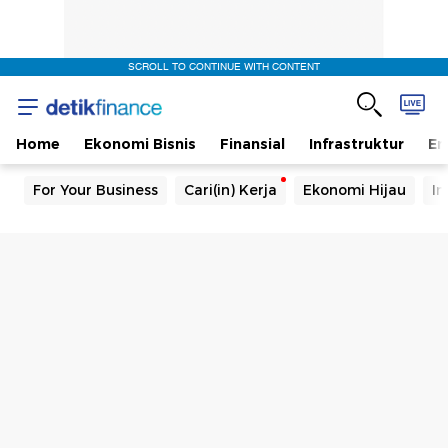
SCROLL TO CONTINUE WITH CONTENT
Home
Ekonomi Bisnis
Finansial
Infrastruktur
En
For Your Business
Cari(in) Kerja
Ekonomi Hijau
In