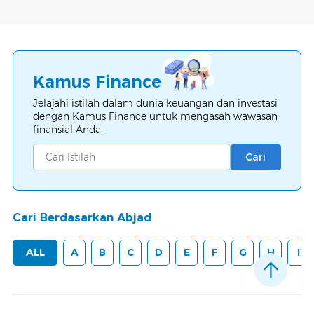
Kamus Finance
Jelajahi istilah dalam dunia keuangan dan investasi
dengan Kamus Finance untuk mengasah wawasan
finansial Anda.
Cari
Cari Berdasarkan Abjad
ALL
A
B
C
D
E
F
G
H
I