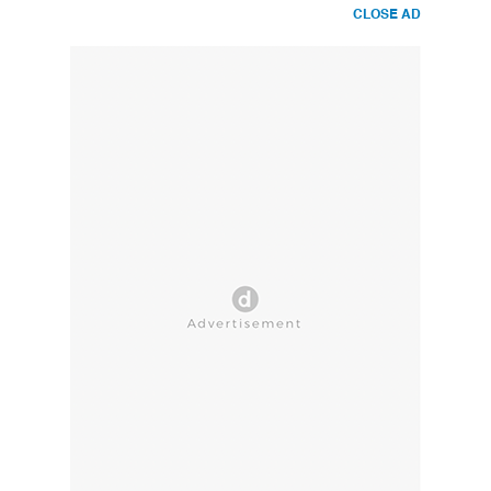
Kamus
CLOSE AD
Keuangan
-
detikFinance