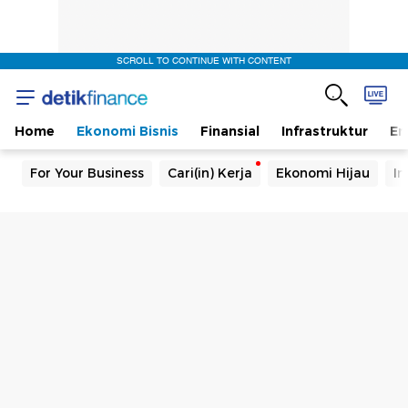
SCROLL TO CONTINUE WITH CONTENT
Home
Ekonomi Bisnis
Finansial
Infrastruktur
En
For Your Business
Cari(in) Kerja
Ekonomi Hijau
In