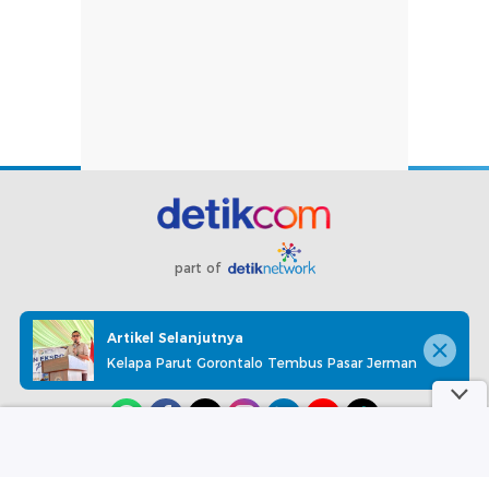
part of
Redaksi
Pedoman Media Siber
Karir
Kotak Pos
Artikel Selanjutnya
Info Iklan
Privacy Policy
Disclaimer
Kelapa Parut Gorontalo Tembus Pasar Jerman
Download aplikasi detikcom