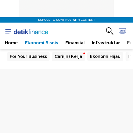
SCROLL TO CONTINUE WITH CONTENT
Home
Ekonomi Bisnis
Finansial
Infrastruktur
En
For Your Business
Cari(in) Kerja
Ekonomi Hijau
In