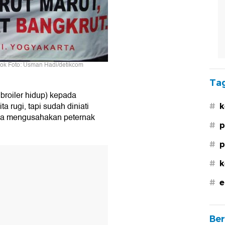
lok Foto: Usman Hadi/detikcom
Tag
 broiler hidup) kepada
rugi, tapi sudah diniati
#
k
isa mengusahakan peternak
#
p
#
p
#
k
#
e
Ber