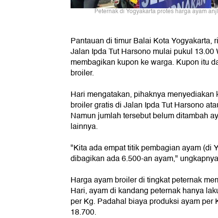
Peternak di Yogyakarta protes harga ayam anj
Pantauan di timur Balai Kota Yogyakarta,
Jalan Ipda Tut Harsono mulai pukul 13.00 
membagikan kupon ke warga. Kupon itu d
broiler.
Hari mengatakan, pihaknya menyediakan 
broiler gratis di Jalan Ipda Tut Harsono at
Namun jumlah tersebut belum ditambah ayam
lainnya.
"Kita ada empat titik pembagian ayam (di Y
dibagikan ada 6.500-an ayam," ungkapnya
Harga ayam broiler di tingkat peternak me
Hari, ayam di kandang peternak hanya laku
per Kg. Padahal biaya produksi ayam pe
18.700.