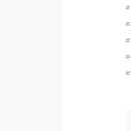
#
#
#
#
#