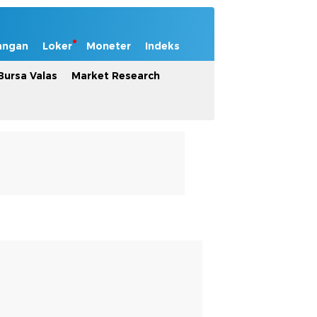
angan
Loker
Moneter
Indeks
Bursa Valas
Market Research