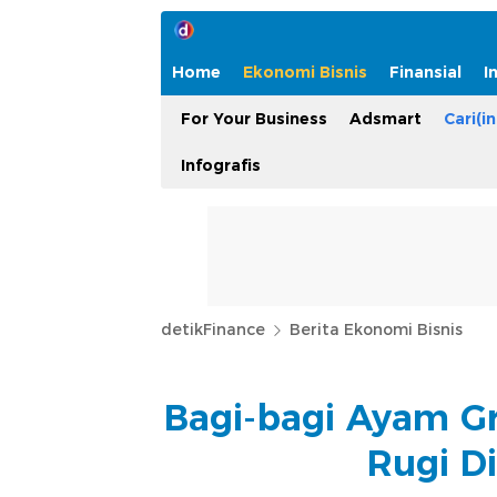
Home
Ekonomi Bisnis
Finansial
I
For Your Business
Adsmart
Cari(in
Infografis
detikFinance
Berita Ekonomi Bisnis
Bagi-bagi Ayam Gr
Rugi Di