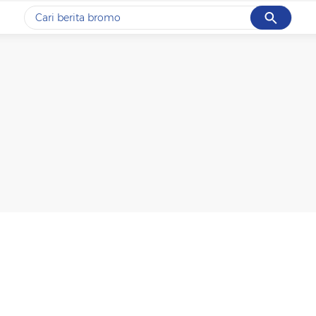
Cancel
Yang sedang ramai dicari
#1
ketik
#2
bromo
#3
streaming motogp
#4
prabowo
#5
data live draw sgp
Promoted
Terakhir yang dicari
Loading...