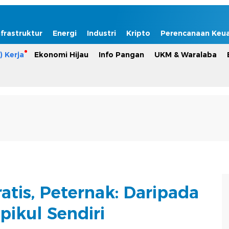
nfrastruktur
Energi
Industri
Kripto
Perencanaan Keu
) Kerja
Ekonomi Hijau
Info Pangan
UKM & Waralaba
atis, Peternak: Daripada
pikul Sendiri