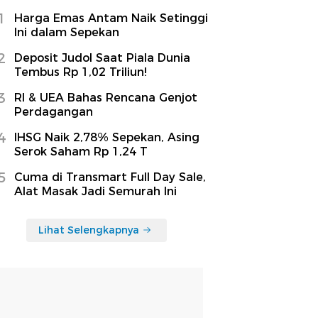
1
Harga Emas Antam Naik Setinggi
Ini dalam Sepekan
2
Deposit Judol Saat Piala Dunia
Tembus Rp 1,02 Triliun!
3
RI & UEA Bahas Rencana Genjot
Perdagangan
4
IHSG Naik 2,78% Sepekan, Asing
Serok Saham Rp 1,24 T
5
Cuma di Transmart Full Day Sale,
Alat Masak Jadi Semurah Ini
Lihat Selengkapnya