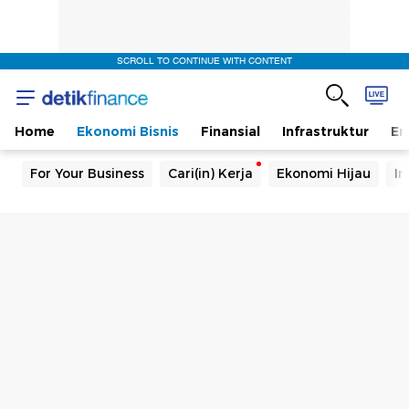
SCROLL TO CONTINUE WITH CONTENT
Home
Ekonomi Bisnis
Finansial
Infrastruktur
En
For Your Business
Cari(in) Kerja
Ekonomi Hijau
In