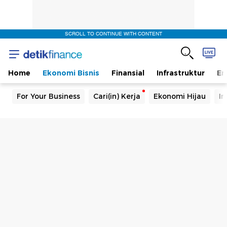
SCROLL TO CONTINUE WITH CONTENT
Home
Ekonomi Bisnis
Finansial
Infrastruktur
En
For Your Business
Cari(in) Kerja
Ekonomi Hijau
In