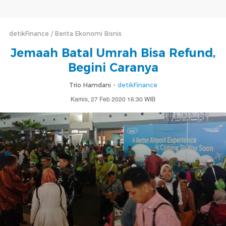
detikFinance
Berita Ekonomi Bisnis
Jemaah Batal Umrah Bisa Refund,
Begini Caranya
Trio Hamdani -
detikFinance
Kamis, 27 Feb 2020 16:30 WIB