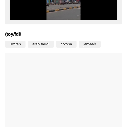
(toy/fdl)
umrah
arab saudi
corona
jemaah