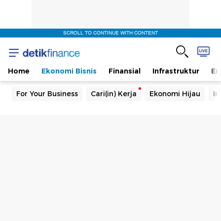
SCROLL TO CONTINUE WITH CONTENT
Home
Ekonomi Bisnis
Finansial
Infrastruktur
En
For Your Business
Cari(in) Kerja
Ekonomi Hijau
In