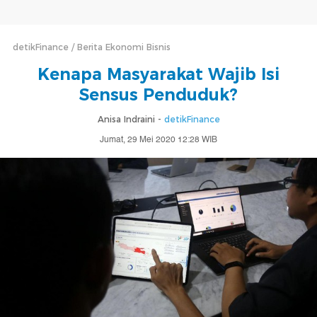
detikFinance
Berita Ekonomi Bisnis
Kenapa Masyarakat Wajib Isi
Sensus Penduduk?
Anisa Indraini -
detikFinance
Jumat, 29 Mei 2020 12:28 WIB