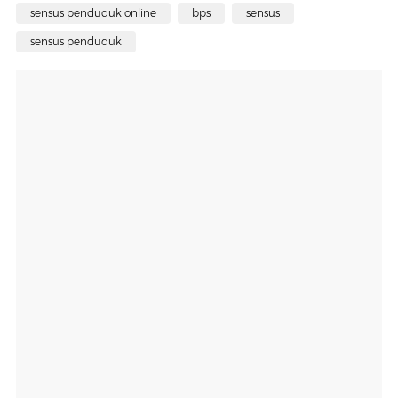
sensus penduduk online
bps
sensus
sensus penduduk