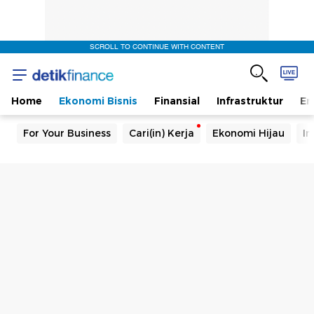
SCROLL TO CONTINUE WITH CONTENT
Home
Ekonomi Bisnis
Finansial
Infrastruktur
En
For Your Business
Cari(in) Kerja
Ekonomi Hijau
In