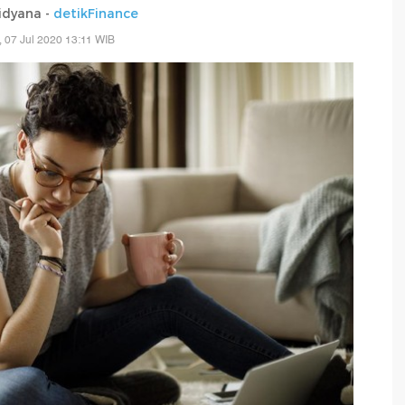
idyana -
detikFinance
, 07 Jul 2020 13:11 WIB