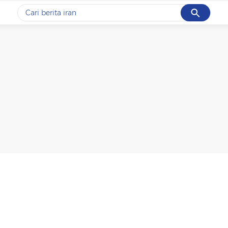
Cancel
Yang sedang ramai dicari
#1
data live draw sgp
#2
kebakaran
#3
prabowo
#4
iran
#5
gempa hari ini
Promoted
Terakhir yang dicari
Loading...