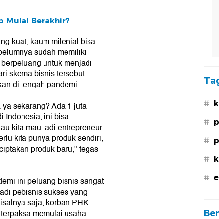
p Mulai Berakhir?
ng kuat, kaum milenial bisa
belumnya sudah memiliki
 berpeluang untuk menjadi
i skema bisnis tersebut.
Tag
gkan di tengah pandemi.
#
k
 ya sekarang? Ada 1 juta
 Indonesia, ini bisa
#
p
au kita mau jadi entrepreneur
rlu kita punya produk sendiri,
#
p
ciptakan produk baru," tegas
#
k
#
e
mi ini peluang bisnis sangat
adi pebisnis sukses yang
isalnya saja, korban PHK
, terpaksa memulai usaha
Ber