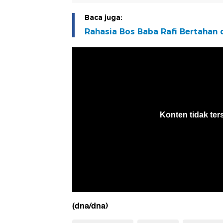
Baca juga:
Rahasia Bos Baba Rafi Bertahan
(dna/dna)