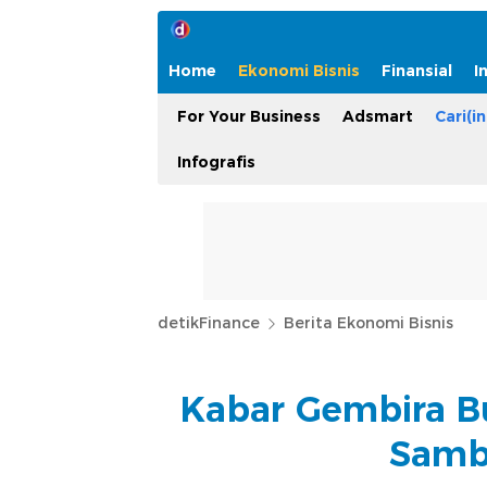
Home
Ekonomi Bisnis
Finansial
I
For Your Business
Adsmart
Cari(in
Infografis
detikFinance
Berita Ekonomi Bisnis
Kabar Gembira Bua
Samb