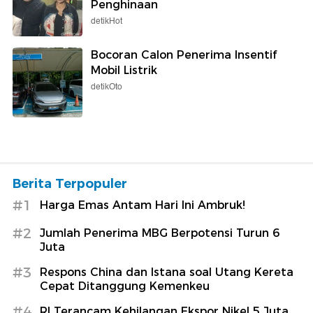
Penghinaan
detikHot
Bocoran Calon Penerima Insentif
Mobil Listrik
detikOto
Berita Terpopuler
#1
Harga Emas Antam Hari Ini Ambruk!
#2
Jumlah Penerima MBG Berpotensi Turun 6
Juta
#3
Respons China dan Istana soal Utang Kereta
Cepat Ditanggung Kemenkeu
#4
RI Terancam Kehilangan Ekspor Nikel 5 Juta