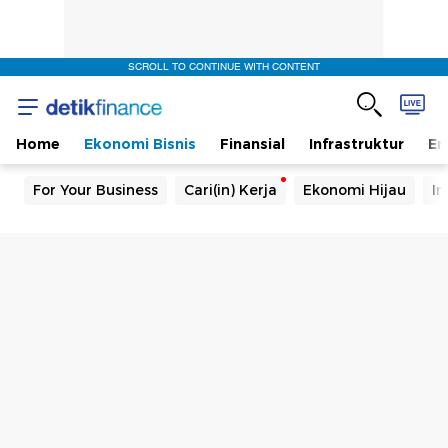
SCROLL TO CONTINUE WITH CONTENT
Home
Ekonomi Bisnis
Finansial
Infrastruktur
En
For Your Business
Cari(in) Kerja
Ekonomi Hijau
In