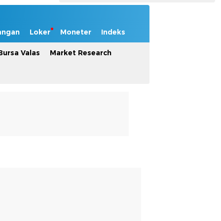
angan
Loker
Moneter
Indeks
Bursa Valas
Market Research