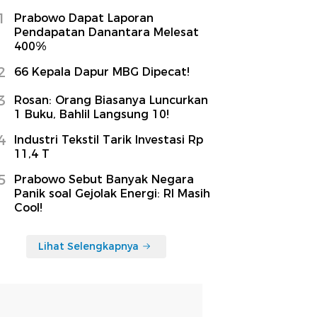
1
Prabowo Dapat Laporan
Pendapatan Danantara Melesat
400%
2
66 Kepala Dapur MBG Dipecat!
3
Rosan: Orang Biasanya Luncurkan
1 Buku, Bahlil Langsung 10!
4
Industri Tekstil Tarik Investasi Rp
11,4 T
5
Prabowo Sebut Banyak Negara
Panik soal Gejolak Energi: RI Masih
Cool!
Lihat Selengkapnya