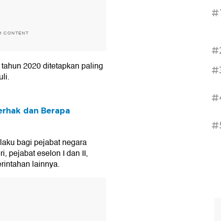
#
H CONTENT
#
tahun 2020 ditetapkan paling
#
li.
#
Berhak dan Berapa
#
laku bagi pejabat negara
, pejabat eselon I dan II,
erintahan lainnya.
T