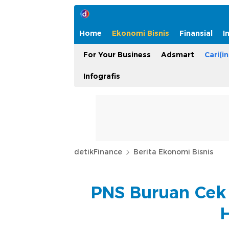
Home
Ekonomi Bisnis
Finansial
I
For Your Business
Adsmart
Cari(in
Infografis
detikFinance
Berita Ekonomi Bisnis
PNS Buruan Cek 
H