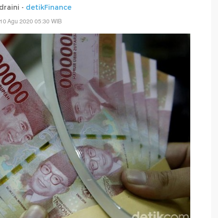
draini -
detikFinance
 10 Agu 2020 05:30 WIB