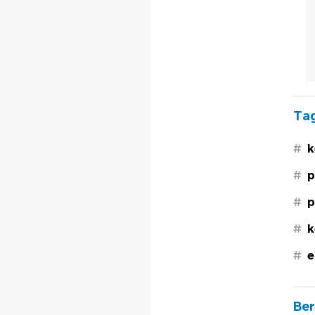
Tag
#
k
#
p
#
p
#
k
#
e
Ber