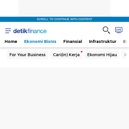
SCROLL TO CONTINUE WITH CONTENT
Home
Ekonomi Bisnis
Finansial
Infrastruktur
En
For Your Business
Cari(in) Kerja
Ekonomi Hijau
In