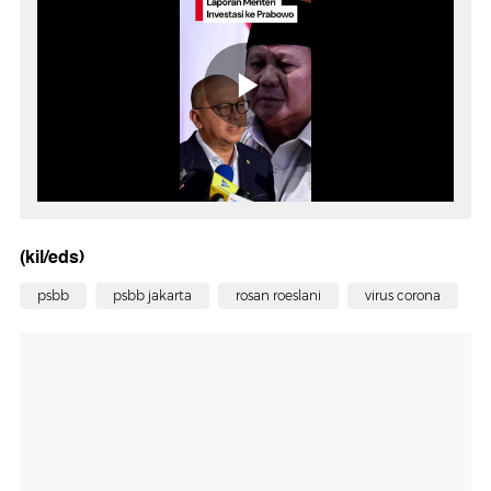
(kil/eds)
psbb
psbb jakarta
rosan roeslani
virus corona