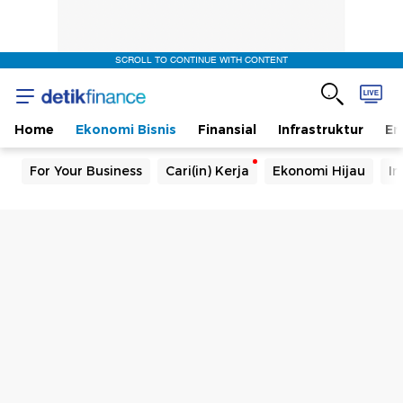
SCROLL TO CONTINUE WITH CONTENT
Home
Ekonomi Bisnis
Finansial
Infrastruktur
En
For Your Business
Cari(in) Kerja
Ekonomi Hijau
In