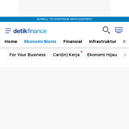
SCROLL TO CONTINUE WITH CONTENT
Home
Ekonomi Bisnis
Finansial
Infrastruktur
En
For Your Business
Cari(in) Kerja
Ekonomi Hijau
In