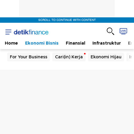
SCROLL TO CONTINUE WITH CONTENT
Home
Ekonomi Bisnis
Finansial
Infrastruktur
En
For Your Business
Cari(in) Kerja
Ekonomi Hijau
In