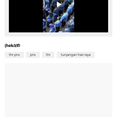
(hek/zlf)
thr pns
pns
thr
tunjangan hari raya