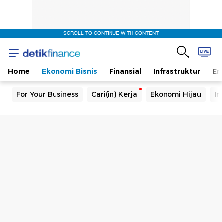
SCROLL TO CONTINUE WITH CONTENT
Home
Ekonomi Bisnis
Finansial
Infrastruktur
En
For Your Business
Cari(in) Kerja
Ekonomi Hijau
In