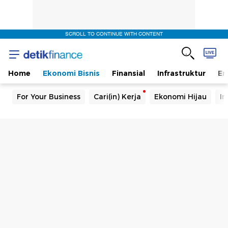
SCROLL TO CONTINUE WITH CONTENT
Home
Ekonomi Bisnis
Finansial
Infrastruktur
En
For Your Business
Cari(in) Kerja
Ekonomi Hijau
In