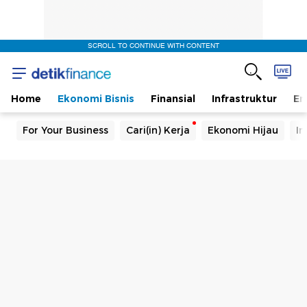
SCROLL TO CONTINUE WITH CONTENT
Home
Ekonomi Bisnis
Finansial
Infrastruktur
En
For Your Business
Cari(in) Kerja
Ekonomi Hijau
In