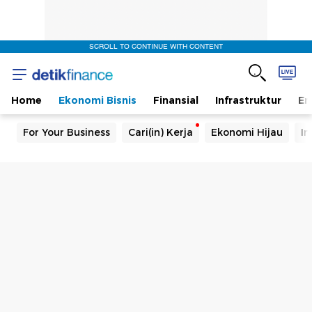
SCROLL TO CONTINUE WITH CONTENT
Home
Ekonomi Bisnis
Finansial
Infrastruktur
En
For Your Business
Cari(in) Kerja
Ekonomi Hijau
In