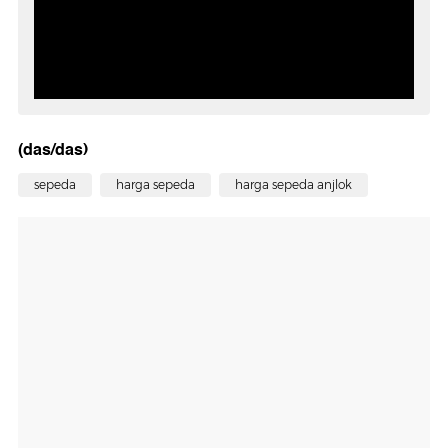
(das/das)
sepeda
harga sepeda
harga sepeda anjlok