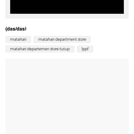
(das/das)
matahari
matahari department store
matahari departemen store tutup
lppf