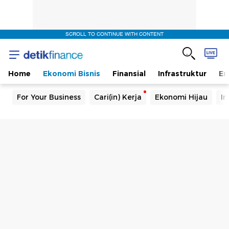
SCROLL TO CONTINUE WITH CONTENT
Home
Ekonomi Bisnis
Finansial
Infrastruktur
En
For Your Business
Cari(in) Kerja
Ekonomi Hijau
In