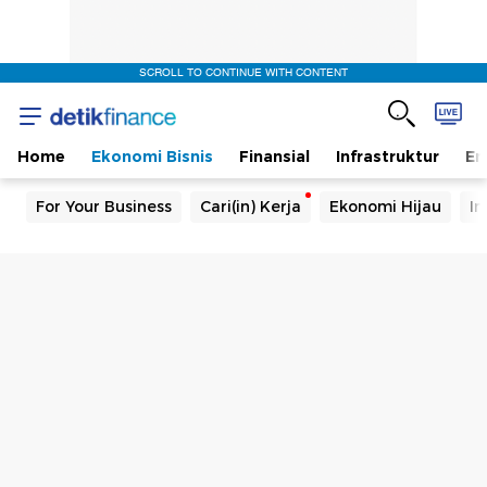
SCROLL TO CONTINUE WITH CONTENT
Home
Ekonomi Bisnis
Finansial
Infrastruktur
En
For Your Business
Cari(in) Kerja
Ekonomi Hijau
In