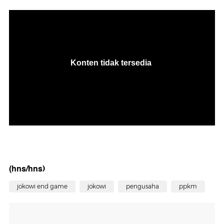
(hns/hns)
jokowi end game
jokowi
pengusaha
ppkm